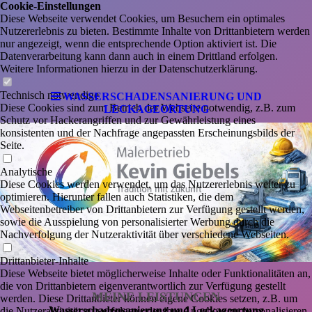
Cookie-Einstellungen
Diese Webseite verwendet Cookies, um Besuchern ein optimales
Nutzererlebnis zu bieten. Bestimmte Inhalte von Drittanbietern werden
nur angezeigt, wenn die entsprechende Option aktiviert ist. Die
Datenverarbeitung kann dann auch in einem Drittland erfolgen.
Weitere Informationen hierzu in der Datenschutzerklärung.
Technisch notwendige
WASSERSCHADENSANIERUNG UND
Diese Cookies sind zum Betrieb der Webseite notwendig, z.B. zum
LECKAGEORTUNG
Schutz vor Hackerangriffen und zur Gewährleistung eines
konsistenten und der Nachfrage angepassten Erscheinungsbilds der
Seite.
Analytische
Diese Cookies werden verwendet, um das Nutzererlebnis weiter zu
optimieren. Hierunter fallen auch Statistiken, die dem
Webseitenbetreiber von Drittanbietern zur Verfügung gestellt werden,
sowie die Ausspielung von personalisierter Werbung durch die
Nachverfolgung der Nutzeraktivität über verschiedene Webseiten.
Drittanbieter-Inhalte
Diese Webseite bietet möglicherweise Inhalte oder Funktionalitäten an,
die von Drittanbietern eigenverantwortlich zur Verfügung gestellt
MEINE LEISTUNGEN
werden. Diese Drittanbieter können eigene Cookies setzen, z.B. um
Wasserschadensanierung und Leckageortung
die Nutzeraktivität zu verfolgen oder ihre Angebote zu personalisieren